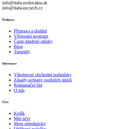
info@italwaxslovakia.sk
info@italwaxczech.cz
Podpora
Přeprava a dodání
Věrnostní program
Často kladené otázky
Blog
Tutoriály
Informace
Všeobecné obchodní podmínky
Zásady ochrany osobních údajů
Reklamační řád
O nás
Účet
Košík
Můj účet
Moje objednávky
Oblíbené položky