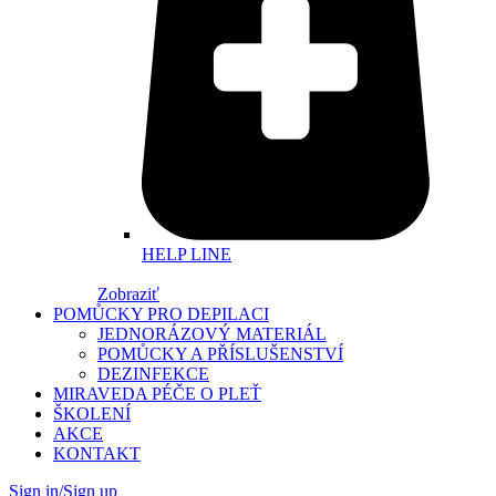
HELP LINE
Zobraziť
POMŮCKY PRO DEPILACI
JEDNORÁZOVÝ MATERIÁL
POMŮCKY A PŘÍSLUŠENSTVÍ
DEZINFEKCE
MIRAVEDA PÉČE O PLEŤ
ŠKOLENÍ
AKCE
KONTAKT
Sign in/Sign up