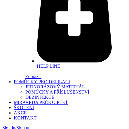
HELP LINE
Zobraziť
POMŮCKY PRO DEPILACI
JEDNORÁZOVÝ MATERIÁL
POMŮCKY A PŘÍSLUŠENSTVÍ
DEZINFEKCE
MIRAVEDA PÉČE O PLEŤ
ŠKOLENÍ
AKCE
KONTAKT
Sign in/Sign up