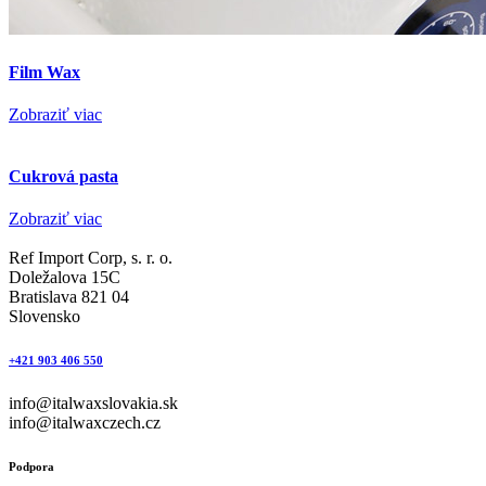
Film Wax
Zobraziť viac
Cukrová pasta
Zobraziť viac
Ref Import Corp, s. r. o.
Doležalova 15C
Bratislava 821 04
Slovensko
+421 903 406 550
info@italwaxslovakia.sk
info@italwaxczech.cz
Podpora