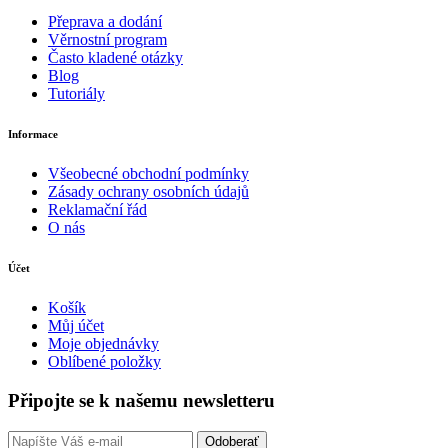
Přeprava a dodání
Věrnostní program
Často kladené otázky
Blog
Tutoriály
Informace
Všeobecné obchodní podmínky
Zásady ochrany osobních údajů
Reklamační řád
O nás
Účet
Košík
Můj účet
Moje objednávky
Oblíbené položky
Připojte se k našemu newsletteru
Odoberať