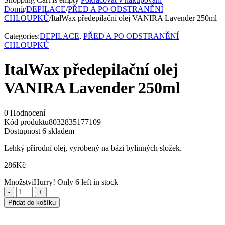
Domů
/
DEPILACE
/
PŘED A PO ODSTRANĚNÍ
CHLOUPKŮ
/
ItalWax předepilační olej VANIRA Lavender 250ml
Categories:
DEPILACE
,
PŘED A PO ODSTRANĚNÍ
CHLOUPKŮ
ItalWax předepilační olej
VANIRA Lavender 250ml
0 Hodnocení
Kód produktu
8032835177109
Dostupnost
6 skladem
Lehký přírodní olej, vyrobený na bázi bylinných složek.
286
Kč
Množství
Hurry! Only 6 left in stock
Přidat do košíku