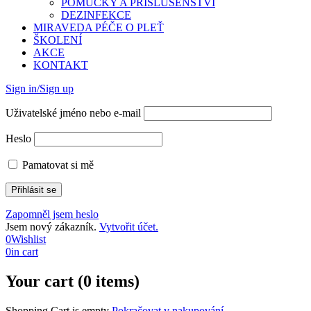
POMŮCKY A PŘÍSLUŠENSTVÍ
DEZINFEKCE
MIRAVEDA PÉČE O PLEŤ
ŠKOLENÍ
AKCE
KONTAKT
Sign in/Sign up
Uživatelské jméno nebo e-mail
Heslo
Pamatovat si mě
Zapomněl jsem heslo
Jsem nový zákazník.
Vytvořit účet.
0
Wishlist
0
in cart
Your cart (0 items)
Shopping Cart is empty
Pokračovat v nakupování