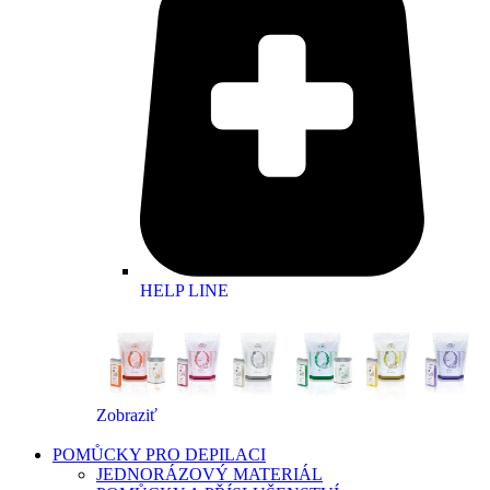
HELP LINE
Zobraziť
POMŮCKY PRO DEPILACI
JEDNORÁZOVÝ MATERIÁL