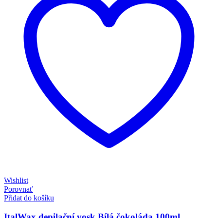
Wishlist
Porovnať
Přidat do košíku
ItalWax depilační vosk Bílá čokoláda 100ml