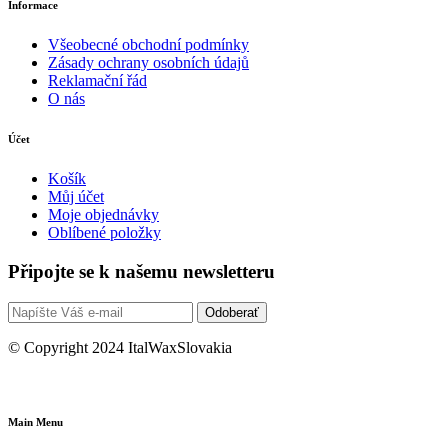
Informace
Všeobecné obchodní podmínky
Zásady ochrany osobních údajů
Reklamační řád
O nás
Účet
Košík
Můj účet
Moje objednávky
Oblíbené položky
Připojte se k našemu newsletteru
Odoberať
© Copyright 2024 ItalWaxSlovakia
Main Menu