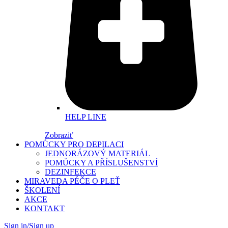
HELP LINE
Zobraziť
POMŮCKY PRO DEPILACI
JEDNORÁZOVÝ MATERIÁL
POMŮCKY A PŘÍSLUŠENSTVÍ
DEZINFEKCE
MIRAVEDA PÉČE O PLEŤ
ŠKOLENÍ
AKCE
KONTAKT
Sign in/Sign up