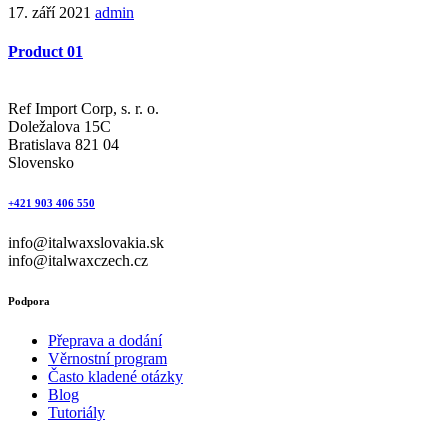
17. září 2021
admin
Product 01
Ref Import Corp, s. r. o.
Doležalova 15C
Bratislava 821 04
Slovensko
+421 903 406 550
info@italwaxslovakia.sk
info@italwaxczech.cz
Podpora
Přeprava a dodání
Věrnostní program
Často kladené otázky
Blog
Tutoriály