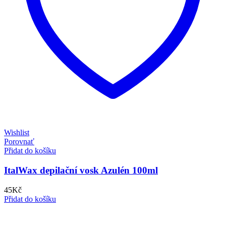
Wishlist
Porovnať
Přidat do košíku
ItalWax depilační vosk Azulén 100ml
45
Kč
Přidat do košíku