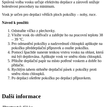
Správná volba vosku určuje efektivitu depilace a zároveň snižuje
bolestivost procedury na minimum.
Vosk je určen pro depilaci větších ploch pokožky – nohy, ruce.
Návod k použití:
Odstraňte víčko z plechovky.
Vložte vosk do ohřívače a zahřejte ho na pracovní teplotu 38
– 39 °C.
Pro odmastění pokožky a nadzvednutí chloupků aplikujte na
pokožku předdepilační přípravek a osušte pokožku.
Pomocí špachtle naneste tenkou vrstvu vosku na oblast, která
má být depilována. Aplikujte vosk ve směru růstu chloupků.
Přiložte depilační papír na místo potřené voskem a dobře ho
přitlačte.
Rychlým tahem strhněte depilační pásek z pokožky proti
směru růstu chloupků.
Po depilaci ošetřete pokožku po depilaci přípravkem.
Další informace