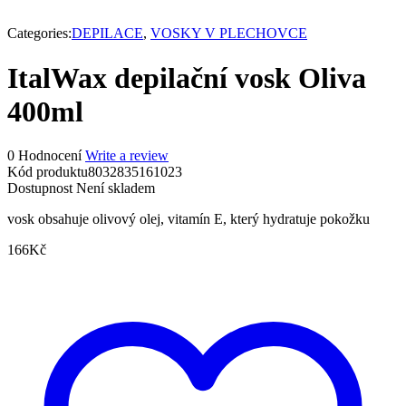
Vypredané
Categories:
DEPILACE
,
VOSKY V PLECHOVCE
ItalWax depilační vosk Oliva
400ml
0 Hodnocení
Write a review
Kód produktu
8032835161023
Dostupnost
Není skladem
vosk obsahuje olivový olej, vitamín E, který hydratuje pokožku
166
Kč