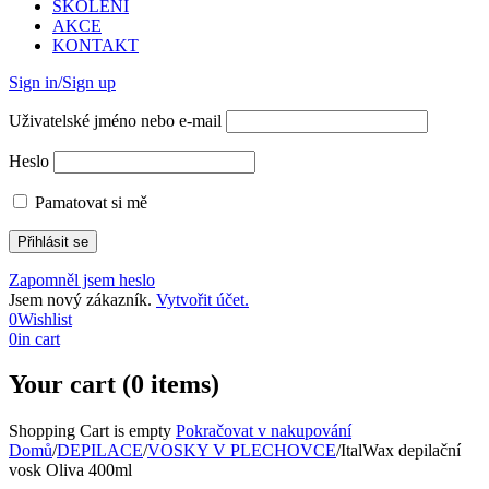
ŠKOLENÍ
AKCE
KONTAKT
Sign in/Sign up
Uživatelské jméno nebo e-mail
Heslo
Pamatovat si mě
Zapomněl jsem heslo
Jsem nový zákazník.
Vytvořit účet.
0
Wishlist
0
in cart
Your cart (0 items)
Shopping Cart is empty
Pokračovat v nakupování
Domů
/
DEPILACE
/
VOSKY V PLECHOVCE
/
ItalWax depilační
vosk Oliva 400ml