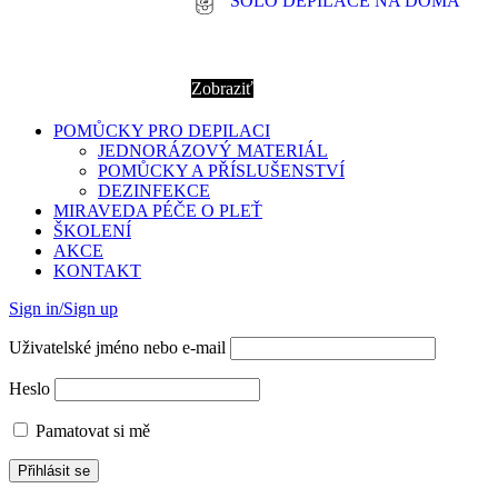
SOLO DEPILACE NA DOMA
Zobraziť
POMŮCKY PRO DEPILACI
JEDNORÁZOVÝ MATERIÁL
POMŮCKY A PŘÍSLUŠENSTVÍ
DEZINFEKCE
MIRAVEDA PÉČE O PLEŤ
ŠKOLENÍ
AKCE
KONTAKT
Sign in/Sign up
Uživatelské jméno nebo e-mail
Heslo
Pamatovat si mě