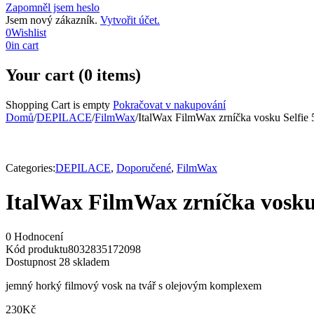
Zapomněl jsem heslo
Jsem nový zákazník.
Vytvořit účet.
0
Wishlist
0
in cart
Your cart (0 items)
Shopping Cart is empty
Pokračovat v nakupování
Domů
/
DEPILACE
/
FilmWax
/
ItalWax FilmWax zrníčka vosku Selfie
Categories:
DEPILACE
,
Doporučené
,
FilmWax
ItalWax FilmWax zrníčka vosku 
0 Hodnocení
Kód produktu
8032835172098
Dostupnost
28 skladem
jemný horký filmový vosk na tvář s olejovým komplexem
230
Kč